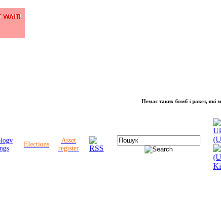
Немає таких бомб і ракет, які можуть 
ology
Asset
Elections
ngs
register