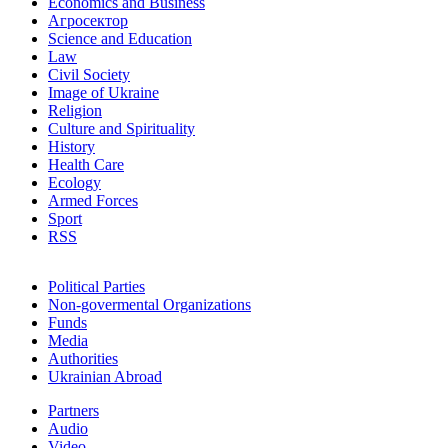
Economics and Business
Агросектор
Science and Education
Law
Civil Society
Image of Ukraine
Religion
Culture and Spirituality
History
Health Care
Ecology
Armed Forces
Sport
RSS
Political Parties
Non-govermental Organizations
Funds
Мedia
Authorities
Ukrainian Abroad
Partners
Audio
Video