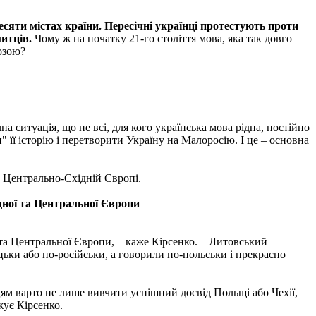
сяти містах країни. Пересічні українці протестують проти
митців.
Чому ж на початку 21-го століття мова, яка так довго
розою?
а ситуація, що не всі, для кого українська мова рідна, постійно
" її історію і перетворити Україну на Малоросію. І це – основна
 у Центрально-Східній Європі.
ідної та Центральної Європи
 та Центральної Європи, – каже Кірсенко. – Литовський
цьки або по-російськи, а говорили по-польськи і прекрасно
нцям варто не лише вивчити успішний досвід Польщі або Чехії,
жує Кірсенко.