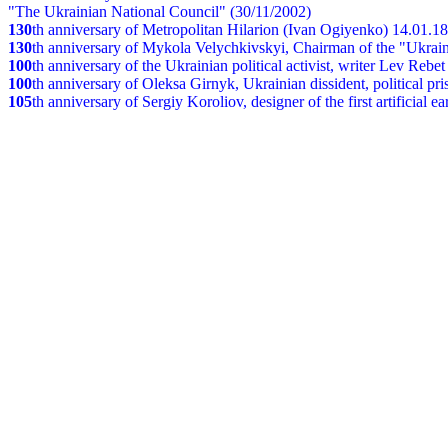
"The Ukrainian National Council" (30/11/2002)
130
th
anniversary of Metropolitan Hilarion (Ivan Ogiyenko) 14.01.1
130
th anniversary of Mykola Velychkivskyi, Chairman of the "Ukrain
100
th anniversary of the Ukrainian political activist, writer Lev Reb
100
th anniversary of Oleksa Girnyk, Ukrainian dissident, political p
105
th anniversary of Sergiy Koroliov, designer of the first artificial 