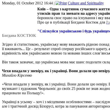
Monday, 01 October 2012 16:44 |
Culture and Spirituality
Київ – Одна з картинок сучасного життя 
утисків прав та зневаги на адресу украї
боронила своє право на існування і яку вв
Про це в публікації Богдани Костюк для
Ра
"Спілкуйся українською і будь українцем
Богдана КОСТЮК
Згідно зі статистикою, українську мову вважають рідною понад 6
її вживають... Це – результат спроб спершу російського царату,
відмінність між українською мовою та мовами інших слов’янськ
Він також зазначає, що українська мова має шанс подолати склад
Чехи впадали у зневіру, як і українці. Вони долали цю неві
Михайло Кірсенко
«Чехи впадали у зневіру, як і українці. Вони долали цю невіру
музикант і художник Чюрльоніс до своїх 25 років не знав жодн
працювали на Польщу!».
Українці в усьому – хоч і з місцевими особливостями – насліду
але і трагічний досвід Білорусі, котра за панування авторитар