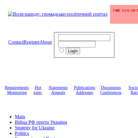
Contact
Register
About
Requirements
Hot
Statements
Publications
Discussions
Soci
Monitoring
topic
Appeals
Addresses
Conferences
Rati
Main
Війна РФ проти України
Strategy for Ukraine
Politics