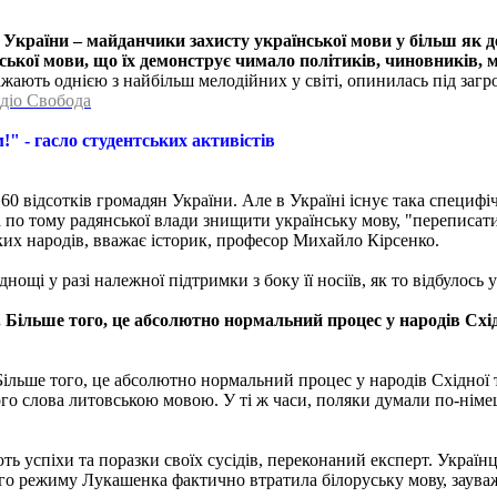
України – майданчики захисту української мови у більш як де
нської мови, що їх демонструє чимало політиків, чиновників, 
ажають однією з найбільш мелодійних у світі, опинилась під заг
діо Свобода
!" - гасло студентських активістів
0 відсотків громадян України. Але в Україні існує така специфічн
 а по тому радянської влади знищити українську мову, "переписати
их народів, вважає історик, професор Михайло Кірсенко.
нощі у разі належної підтримки з боку її носіїв, як то відбулось
ру. Більше того, це абсолютно нормальний процес у народів Сх
. Більше того, це абсолютно нормальний процес у народів Східної
ого слова литовською мовою. У ті ж часи, поляки думали по-німе
ють успіхи та поразки своїх сусідів, переконаний експерт. Украї
ного режиму Лукашенка фактично втратила білоруську мову, заува