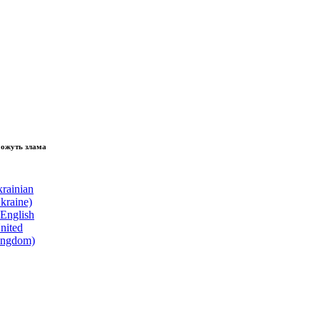
зламати волю народу, - Президент України Володимир Зеленський