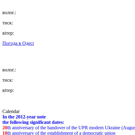
волог.:
тиск:
вітер:
Погода в
Одесі
волог.:
тиск:
вітер:
Calendar
In the 2012-year note
the following significant dates:
20
th anniversary of the handover of the UPR modern Ukraine (Augus
10
th anniversary of the establishment of a democratic union