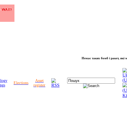
Немає таких бомб і ракет, які можуть
ology
Asset
Elections
ngs
register