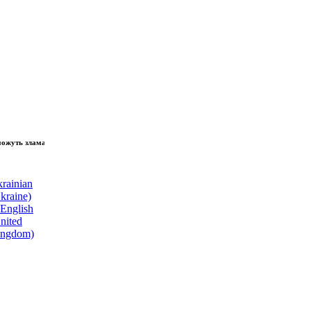
 зламати волю народу, - Президент України Володимир Зеленський