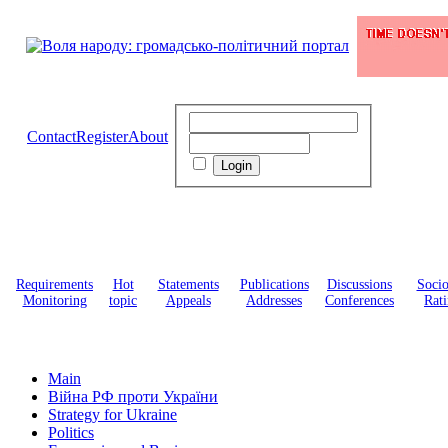
Contact
Register
About
Requirements
Hot
Statements
Publications
Discussions
Soci
Monitoring
topic
Appeals
Addresses
Conferences
Rati
Main
Війна РФ проти України
Strategy for Ukraine
Politics