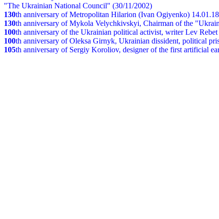
"The Ukrainian National Council" (30/11/2002)
130
th
anniversary of Metropolitan Hilarion (Ivan Ogiyenko) 14.01.1
130
th anniversary of Mykola Velychkivskyi, Chairman of the "Ukrain
100
th anniversary of the Ukrainian political activist, writer Lev Reb
100
th anniversary of Oleksa Girnyk, Ukrainian dissident, political p
105
th anniversary of Sergiy Koroliov, designer of the first artificial 