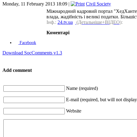
Monday, 11 February 2013 18:09 |
Civil Society
Міжнародний кадровий портал "ХедХантер" 
влада, жадібність і великі податки. Більші
Інф.:
24.tv.ua
(Детальніше+ВІДЕО)
:
Коментарі
Facebook
Download SocComments v1.3
Add comment
Name (required)
E-mail (required, but will not display
Website