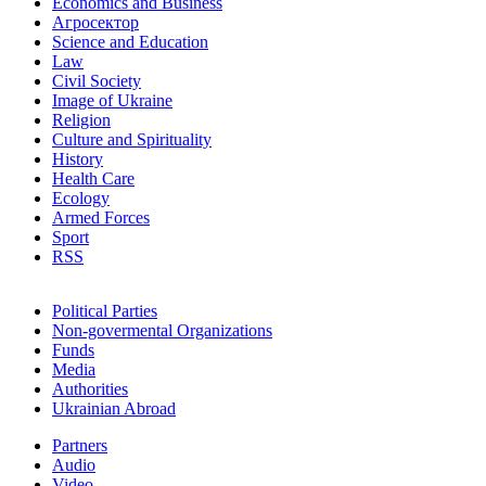
Economics and Business
Агросектор
Science and Education
Law
Civil Society
Image of Ukraine
Religion
Culture and Spirituality
History
Health Care
Ecology
Armed Forces
Sport
RSS
Political Parties
Non-govermental Organizations
Funds
Мedia
Authorities
Ukrainian Abroad
Partners
Audio
Video