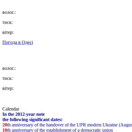
волог.:
тиск:
вітер:
Погода в
Одесі
волог.:
тиск:
вітер:
Calendar
In the 2012-year note
the following significant dates:
20
th anniversary of the handover of the UPR modern Ukraine (Augus
10
th anniversary of the establishment of a democratic union